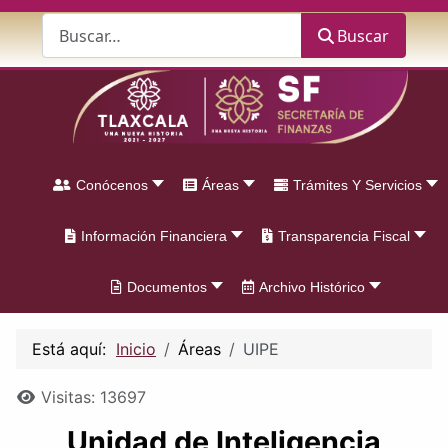
Buscar
Buscar
Conócenos
Áreas
Trámites Y Servicios
Información Financiera
Transparencia Fiscal
Documentos
Archivo Histórico
Está aquí:
Inicio
Áreas
UIPE
Detalles
Visitas: 13697
Unidad de Inteligencia