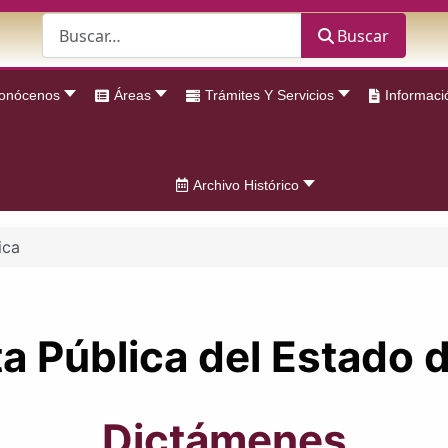
Buscar
Buscar
onócenos
Áreas
Trámites Y Servicios
Informaci
Archivo Histórico
ica
 Pública del Estado d
Dictámenes