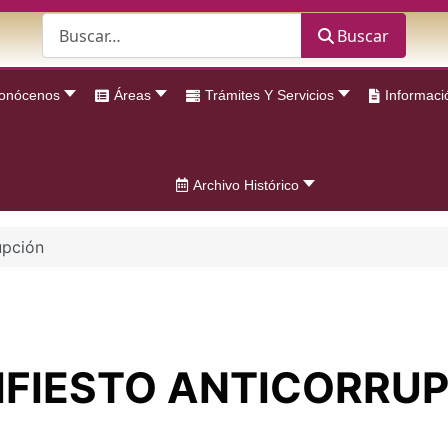
Buscar
Buscar
onócenos
Áreas
Trámites Y Servicios
Informaci
Archivo Histórico
upción
FIESTO ANTICORRU