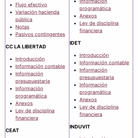
Información
Flujo efectivo
programática
Variación hacienda
Anexos
pública
Ley de disciplina
Notas
financiera
Pasivos contingentes
IDET
CC LA LIBERTAD
Introducción
Introducción
Información contable
Información contable
Información
Información
presupuestaria
presupuestaria
Información
Información
programática
programática
Anexos
Anexos
Ley de disciplina
Ley de disciplina
financiera
financiera
INDUVIT
CEAT