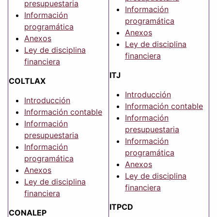
presupuestaria
Información
Información
programática
programática
Anexos
Anexos
Ley de disciplina
Ley de disciplina
financiera
financiera
ITJ
COLTLAX
Introducción
Introducción
Información contable
Información contable
Información
Información
presupuestaria
presupuestaria
Información
Información
programática
programática
Anexos
Anexos
Ley de disciplina
Ley de disciplina
financiera
financiera
ITPCD
CONALEP